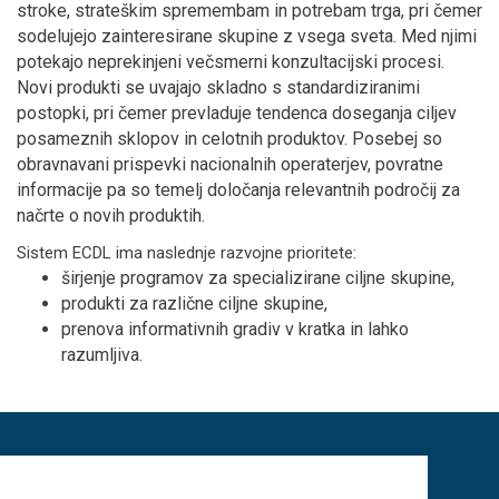
stroke, strateškim spremembam in potrebam trga, pri čemer
sodelujejo zainteresirane skupine z vsega sveta. Med njimi
potekajo neprekinjeni večsmerni konzultacijski procesi.
Novi produkti se uvajajo skladno s standardiziranimi
postopki, pri čemer prevladuje tendenca doseganja ciljev
posameznih sklopov in celotnih produktov. Posebej so
obravnavani prispevki nacionalnih operaterjev, povratne
informacije pa so temelj določanja relevantnih področij za
načrte o novih produktih.
Sistem ECDL ima naslednje razvojne prioritete:
širjenje programov za specializirane ciljne skupine,
produkti za različne ciljne skupine,
prenova informativnih gradiv v kratka in lahko
razumljiva.