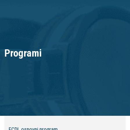
Programi
ECDL osnovni program