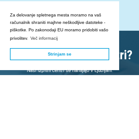
ECDL (osnovna računalniška znanja)
EC
Za delovanje spletnega mesta moramo na vaš
računalnik shraniti majhne neškodljive datoteke -
piškotke. Po zakonodaji EU moramo pridobiti vašo
privolitev.
Več informacij
Kje so naši izpitni centri?
Strinjam se
Naši izpitni centri se nahajajo v Ljubljani.
Pišite nam za izvedbo tečaja v vašem kraju.
KONTAKTIRAJTE NAS