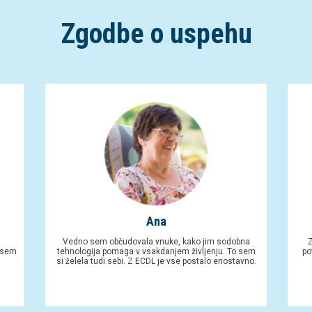
Zgodbe o uspehu
Ana
Vedno sem občudovala vnuke, kako jim sodobna
Z
e sem
tehnologija pomaga v vsakdanjem življenju. To sem
po
si želela tudi sebi. Z ECDL je vse postalo enostavno.
Zaključila: