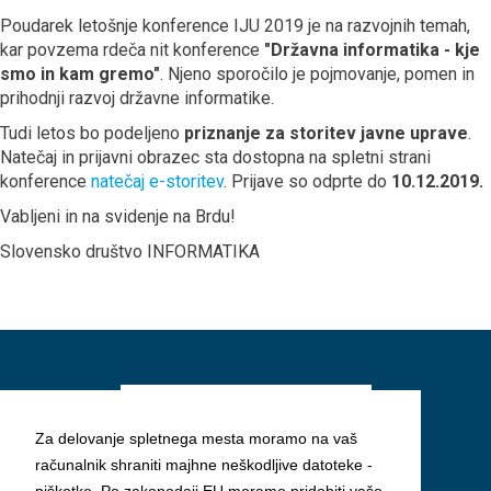
Poudarek letošnje konference IJU 2019 je na razvojnih temah,
kar povzema rdeča nit konference
"Državna informatika - kje
smo in kam gremo"
. Njeno sporočilo je pojmovanje, pomen in
prihodnji razvoj državne informatike.
Tudi letos bo podeljeno
priznanje za storitev javne uprave
.
Natečaj in prijavni obrazec sta dostopna na spletni strani
konference
natečaj e-storitev
. Prijave so odprte do
10.12.
2019
.
Vabljeni in na svidenje na Brdu!
Slovensko društvo INFORMATIKA
Za delovanje spletnega mesta moramo na vaš
računalnik shraniti majhne neškodljive datoteke -