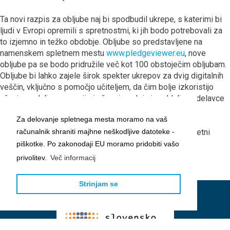
Ta novi razpis za obljube naj bi spodbudil ukrepe, s katerimi bi
ljudi v Evropi opremili s spretnostmi, ki jih bodo potrebovali za
to izjemno in težko obdobje. Obljube so predstavljene na
namenskem spletnem mestu
www.pledgeviewer.eu
, nove
obljube pa se bodo pridružile več kot 100 obstoječim obljubam.
Obljube bi lahko zajele širok spekter ukrepov za dvig digitalnih
veščin, vključno s pomočjo učiteljem, da čim bolje izkoristijo
učenje na daljavo s svojimi učenci, podpirajo oddaljene delavce
in pomagajo ljudem pri ponovnem usposabljanju.
Za delovanje spletnega mesta moramo na vaš
računalnik shraniti majhne neškodljive datoteke -
Več informacij najdete na
www.pledgeviewer.eu
. Na spletni
strani se lahko prijavijo in dodajajo tudi nove obljube.
piškotke. Po zakonodaji EU moramo pridobiti vašo
privolitev.
Več informacij
Strinjam se